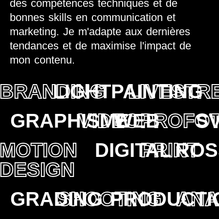
des compétences techniques et de
bonnes skills en communication et
marketing. Je m'adapte aux dernières
tendances et de maximise l'impact de
mon contenu.
BRANDING
LIGHTPAINTING
LIVESTR
GRAPHISME
VIDEO
WEB
PROFO
S
MOTION
DIGITAL
PRINT
ROS
DESIGN
GRADING
SHOOTING
PRODUCTI
ANA